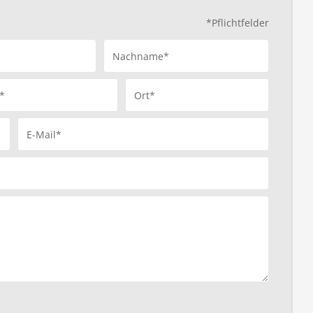
*Pflichtfelder
Nachname*
*
Ort*
E-Mail*