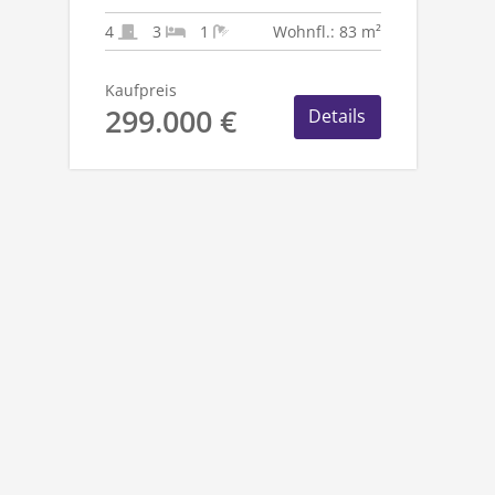
PARKGRUNDSTÜCK &
ZUSÄTZLICHER
4
3
1
Wohnfl.: 83 m²
NUTZFLÄCHE
Kaufpreis
299.000 €
Details