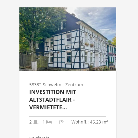
58332 Schwelm - Zentrum
INVESTITION MIT
ALTSTADTFLAIR -
VERMIETETE
EIGENTUMSWOHNUNG IM
DENKMALHAUS IN
2
1
1
Wohnfl.: 46,23 m²
SCHWELM