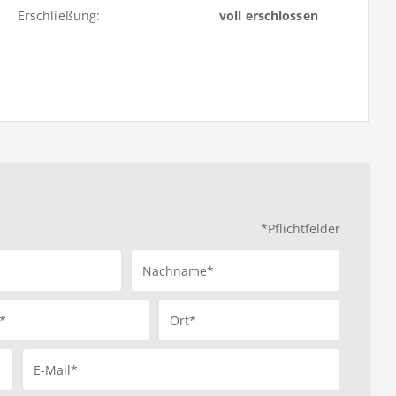
Erschließung:
voll erschlossen
*Pflichtfelder
Nachname*
*
Ort*
E-Mail*