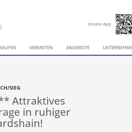
Unsere App
0
KAUFEN
VERMIETEN
ANGEBOTE
UNTERNEHM
ACH/SIEG
 Attraktives
age in ruhiger
rdshain!