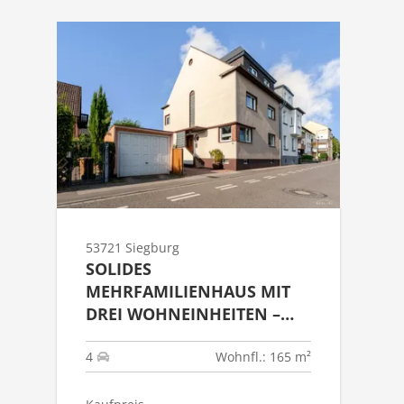
53721 Siegburg
SOLIDES
MEHRFAMILIENHAUS MIT
DREI WOHNEINHEITEN –
KAPITALANLAGE MIT
ENTWICKLUNGSPOTENZIAL
4
Wohnfl.: 165 m²