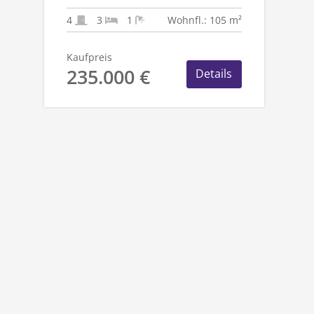
1.782 M²
TRAUMGRUNDSTÜCK!
4
3
1
Wohnfl.: 105 m²
Kaufpreis
235.000 €
Details