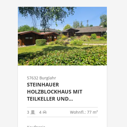
57632 Burglahr
STEINHAUER
HOLZBLOCKHAUS MIT
TEILKELLER UND
GARTENHAUS ALS
FESTWOHNSITZ IN 57632
3
4
Wohnfl.: 77 m²
BURGLAHR!