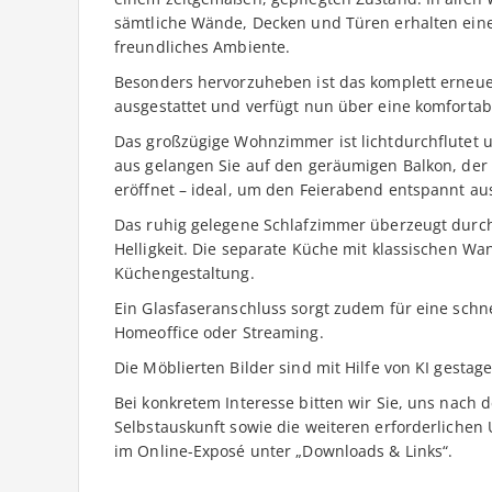
sämtliche Wände, Decken und Türen erhalten einen
freundliches Ambiente.
Besonders hervorzuheben ist das komplett erneu
ausgestattet und verfügt nun über eine komfortab
Das großzügige Wohnzimmer ist lichtdurchflutet un
aus gelangen Sie auf den geräumigen Balkon, der 
eröffnet – ideal, um den Feierabend entspannt aus
Das ruhig gelegene Schlafzimmer überzeugt durc
Helligkeit. Die separate Küche mit klassischen Wan
Küchengestaltung.
Ein Glasfaseranschluss sorgt zudem für eine schne
Homeoffice oder Streaming.
Die Möblierten Bilder sind mit Hilfe von KI gestage
Bei konkretem Interesse bitten wir Sie, uns nach d
Selbstauskunft sowie die weiteren erforderlichen 
im Online-Exposé unter „Downloads & Links“.