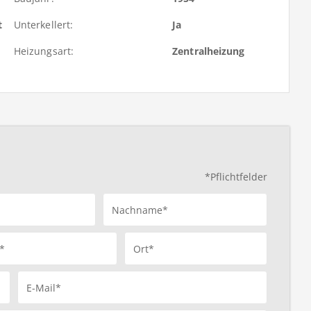
t
Unterkellert:
Ja
Heizungsart:
Zentralheizung
*Pflichtfelder
Nachname*
*
Ort*
E-Mail*