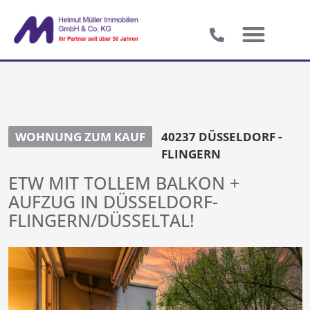
WOHNUNG ZUM KAUF
40237 DÜSSELDORF -
FLINGERN
ETW MIT TOLLEM BALKON +
AUFZUG IN DÜSSELDORF-
FLINGERN/DÜSSELTAL!