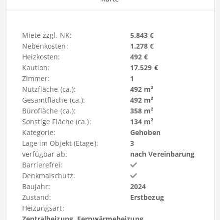
Miete zzgl. NK:
5.843 €
Nebenkosten:
1.278 €
Heizkosten:
492 €
Kaution:
17.529 €
Zimmer:
1
Nutzfläche (ca.):
492 m²
Gesamtfläche (ca.):
492 m²
Bürofläche (ca.):
358 m²
Sonstige Fläche (ca.):
134 m²
Kategorie:
Gehoben
Lage im Objekt (Etage):
3
verfügbar ab:
nach Vereinbarung
Barrierefrei:
Denkmalschutz:
Baujahr:
2024
Zustand:
Erstbezug
Heizungsart:
Zentralheizung, Fernwärmeheizung