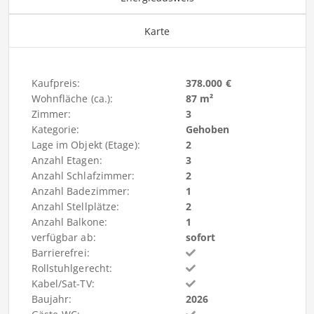
Karte
Kaufpreis:
378.000 €
Wohnfläche (ca.):
87 m²
Zimmer:
3
Kategorie:
Gehoben
Lage im Objekt (Etage):
2
Anzahl Etagen:
3
Anzahl Schlafzimmer:
2
Anzahl Badezimmer:
1
Anzahl Stellplätze:
2
Anzahl Balkone:
1
verfügbar ab:
sofort
Barrierefrei:
Rollstuhlgerecht:
Kabel/Sat-TV:
Baujahr:
2026