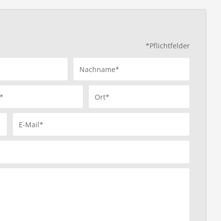
*Pflichtfelder
Nachname*
*
Ort*
E-Mail*