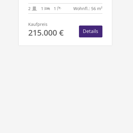
EIGENNUTZER UND
KAPITALANLEGER
2
1
1
Wohnfl.: 56 m²
Kaufpreis
215.000 €
Details