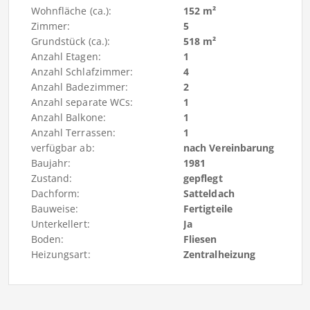
Wohnfläche (ca.):
152 m²
Zimmer:
5
Grundstück (ca.):
518 m²
Anzahl Etagen:
1
Anzahl Schlafzimmer:
4
Anzahl Badezimmer:
2
Anzahl separate WCs:
1
Anzahl Balkone:
1
Anzahl Terrassen:
1
verfügbar ab:
nach Vereinbarung
Baujahr:
1981
Zustand:
gepflegt
Dachform:
Satteldach
Bauweise:
Fertigteile
Unterkellert:
Ja
Boden:
Fliesen
Heizungsart:
Zentralheizung