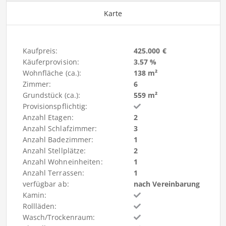
Karte
Kaufpreis:
425.000 €
Käuferprovision:
3.57 %
Wohnfläche (ca.):
138 m²
Zimmer:
6
Grundstück (ca.):
559 m²
Provisionspflichtig:
Anzahl Etagen:
2
Anzahl Schlafzimmer:
3
Anzahl Badezimmer:
1
Anzahl Stellplätze:
2
Anzahl Wohneinheiten:
1
Anzahl Terrassen:
1
verfügbar ab:
nach Vereinbarung
Kamin:
Rollläden:
Wasch/Trockenraum: