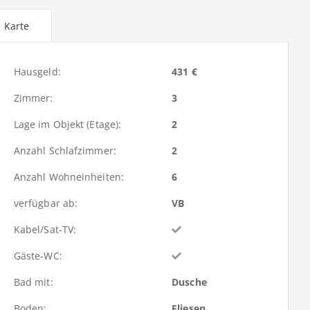
Karte
Hausgeld:
431 €
Zimmer:
3
Lage im Objekt (Etage):
2
Anzahl Schlafzimmer:
2
Anzahl Wohneinheiten:
6
verfügbar ab:
VB
Kabel/Sat-TV:
Gäste-WC:
Bad mit:
Dusche
Boden:
Fliesen