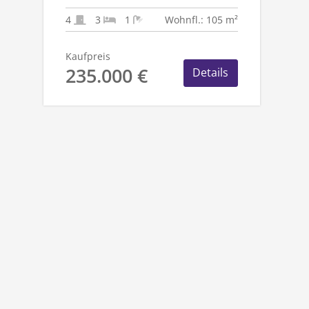
1.782 M²
TRAUMGRUNDSTÜCK!
4
3
1
Wohnfl.: 105 m²
Kaufpreis
235.000 €
Details