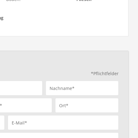
ng
*Pflichtfelder
Nachname*
*
Ort*
E-Mail*