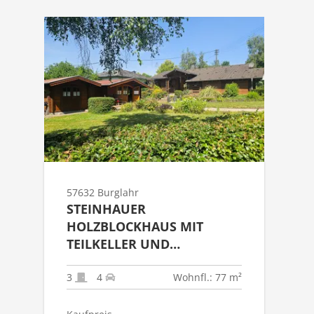
57632 Burglahr
STEINHAUER
HOLZBLOCKHAUS MIT
TEILKELLER UND
GARTENHAUS ALS
FESTWOHNSITZ IN 57632
3
4
Wohnfl.: 77 m²
BURGLAHR!