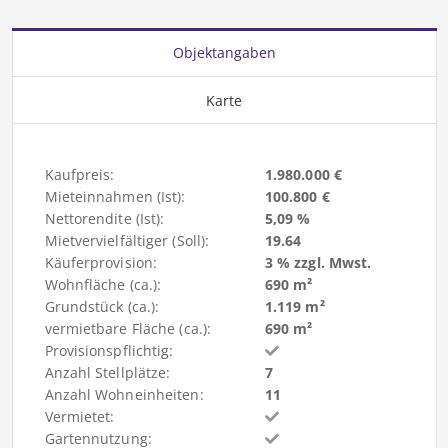
Objektangaben
Karte
Kaufpreis:
1.980.000 €
Mieteinnahmen (Ist):
100.800 €
Nettorendite (Ist):
5,09 %
Mietvervielfältiger (Soll):
19.64
Käuferprovision:
3 % zzgl. Mwst.
Wohnfläche (ca.):
690 m²
Grundstück (ca.):
1.119 m²
vermietbare Fläche (ca.):
690 m²
Provisionspflichtig:
Anzahl Stellplätze:
7
Anzahl Wohneinheiten:
11
Vermietet:
Gartennutzung: