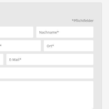
*Pflichtfelder
Nachname*
*
Ort*
E-Mail*