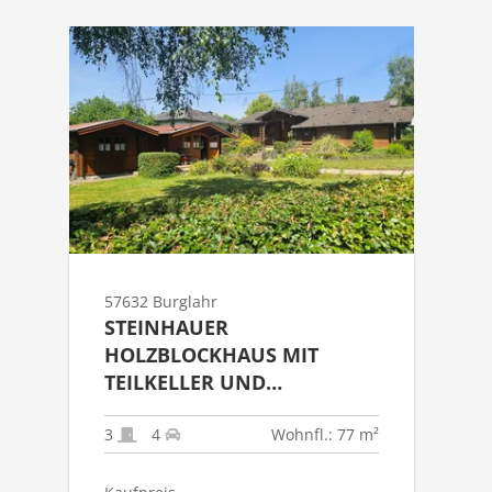
57632 Burglahr
STEINHAUER
HOLZBLOCKHAUS MIT
TEILKELLER UND
GARTENHAUS ALS
FESTWOHNSITZ IN 57632
3
4
Wohnfl.: 77 m²
BURGLAHR!