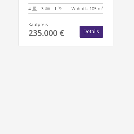
1.782 M²
TRAUMGRUNDSTÜCK!
4
3
1
Wohnfl.: 105 m²
Kaufpreis
235.000 €
Details