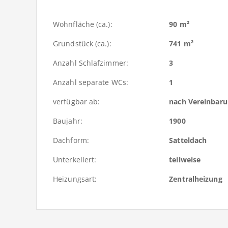
Wohnfläche (ca.):
90 m²
Grundstück (ca.):
741 m²
Anzahl Schlafzimmer:
3
Anzahl separate WCs:
1
verfügbar ab:
nach Vereinbar
Baujahr:
1900
Dachform:
Satteldach
Unterkellert:
teilweise
Heizungsart:
Zentralheizung