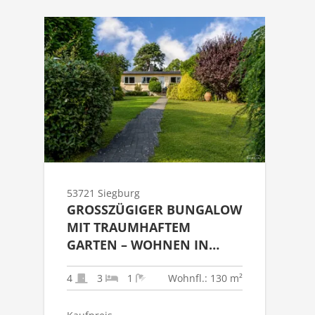
53721 Siegburg
GROSSZÜGIGER BUNGALOW M
IT TRAUMHAFTEM G
ARTEN – WOHNEN IN Z
ENTRALER LAGE VON S
IEGBURG
4
3
1
Wohnfl.: 130 m²