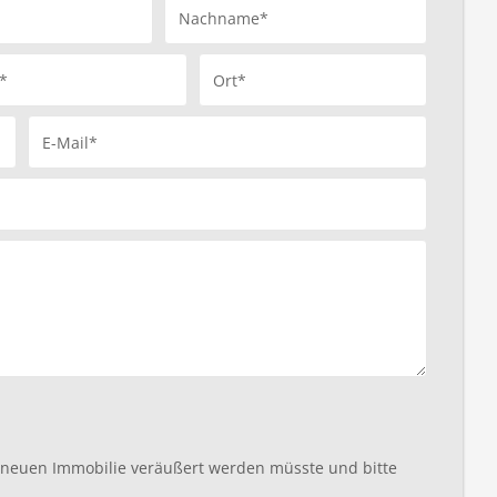
Nachname*
*
Ort*
E-Mail*
r neuen Immobilie veräußert werden müsste und bitte