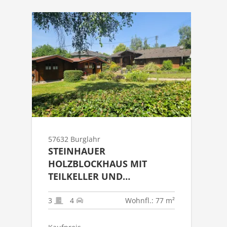
57632 Burglahr
STEINHAUER
HOLZBLOCKHAUS MIT
TEILKELLER UND
GARTENHAUS ALS
FESTWOHNSITZ IN 57632
3
4
Wohnfl.: 77 m²
BURGLAHR!