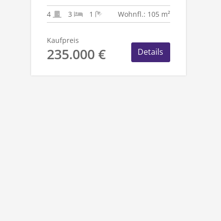
1.782 M²
TRAUMGRUNDSTÜCK!
4
3
1
Wohnfl.: 105 m²
Kaufpreis
235.000 €
Details