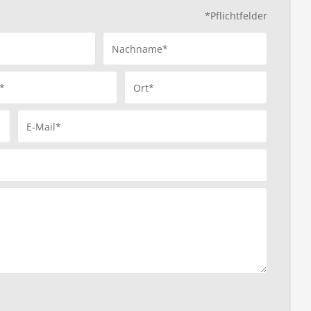
*Pflichtfelder
Nachname*
*
Ort*
E-Mail*