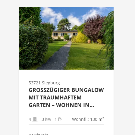
53721 Siegburg
GROSSZÜGIGER BUNGALOW M
IT TRAUMHAFTEM G
ARTEN – WOHNEN IN Z
ENTRALER LAGE VON S
IEGBURG
4
3
1
Wohnfl.: 130 m²