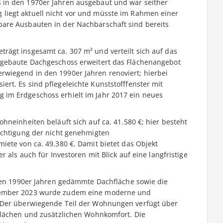
 in den 1970er Jahren ausgebaut und war seither
iegt aktuell nicht vor und müsste im Rahmen einer
are Ausbauten in der Nachbarschaft sind bereits
ägt insgesamt ca. 307 m² und verteilt sich auf das
sgebaute Dachgeschoss erweitert das Flächenangebot
wiegend in den 1990er Jahren renoviert; hierbei
rt. Es sind pflegeleichte Kunststofffenster mit
im Erdgeschoss erhielt im Jahr 2017 ein neues
hneinheiten beläuft sich auf ca. 41.580 €; hier besteht
ichtigung der nicht genehmigten
iete von ca. 49.380 €. Damit bietet das Objekt
 als auch für Investoren mit Blick auf eine langfristige
 den 1990er Jahren gedämmte Dachfläche sowie die
tember 2023 wurde zudem eine moderne und
 Der überwiegende Teil der Wohnungen verfügt über
flächen und zusätzlichen Wohnkomfort. Die