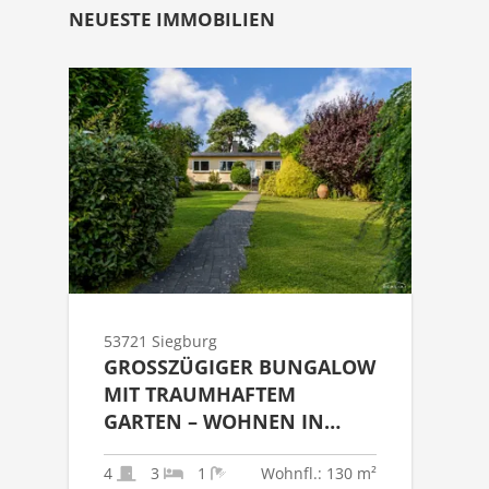
NEUESTE IMMOBILIEN
53721 Siegburg
GROSSZÜGIGER BUNGALOW M
IT TRAUMHAFTEM G
ARTEN – WOHNEN IN Z
ENTRALER LAGE VON S
IEGBURG
4
3
1
Wohnfl.: 130 m²