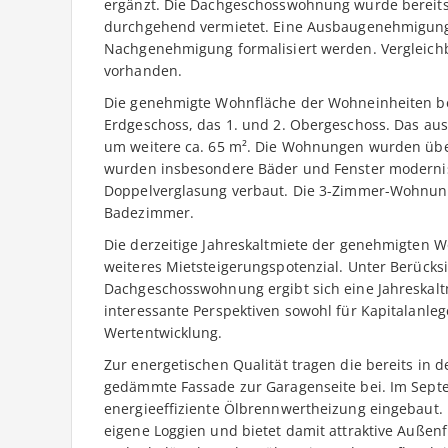
ergänzt. Die Dachgeschosswohnung wurde bereits
durchgehend vermietet. Eine Ausbaugenehmigung l
Nachgenehmigung formalisiert werden. Vergleichb
vorhanden.
Die genehmigte Wohnfläche der Wohneinheiten betr
Erdgeschoss, das 1. und 2. Obergeschoss. Das au
um weitere ca. 65 m². Die Wohnungen wurden über
wurden insbesondere Bäder und Fenster modernisie
Doppelverglasung verbaut. Die 3-Zimmer-Wohnung 
Badezimmer.
Die derzeitige Jahreskaltmiete der genehmigten Wo
weiteres Mietsteigerungspotenzial. Unter Berücks
Dachgeschosswohnung ergibt sich eine Jahreskaltm
interessante Perspektiven sowohl für Kapitalanleger
Wertentwicklung.
Zur energetischen Qualität tragen die bereits in
gedämmte Fassade zur Garagenseite bei. Im Sep
energieeffiziente Ölbrennwertheizung eingebaut.
eigene Loggien und bietet damit attraktive Außen