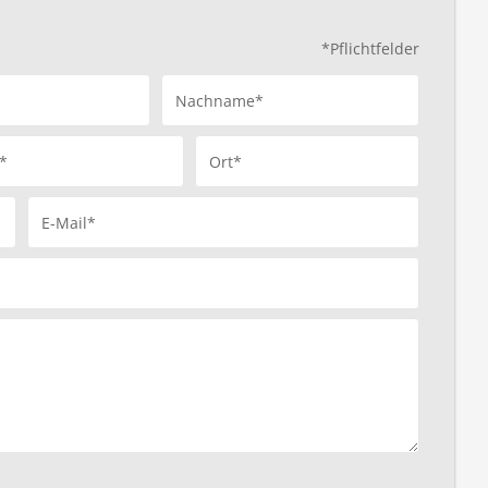
*Pflichtfelder
Nachname*
*
Ort*
E-Mail*