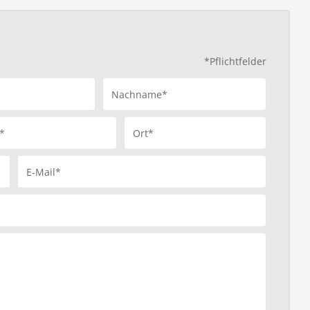
*Pflichtfelder
Nachname*
*
Ort*
E-Mail*