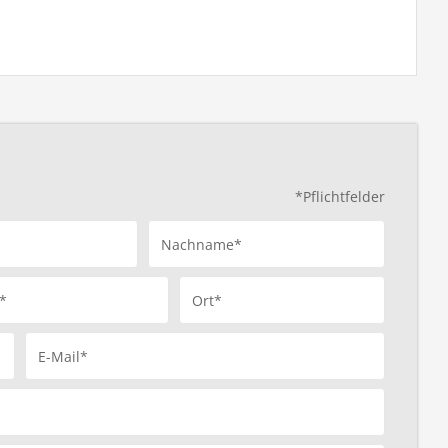
*Pflichtfelder
Nachname*
*
Ort*
E-Mail*