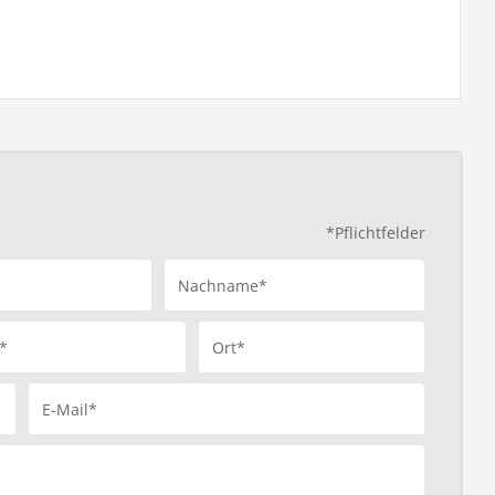
*Pflichtfelder
Nachname*
*
Ort*
E-Mail*