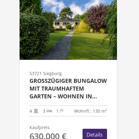
53721 Siegburg
GROSSZÜGIGER BUNGALOW M
IT TRAUMHAFTEM G
ARTEN – WOHNEN IN Z
ENTRALER LAGE VON S
IEGBURG
4
3
1
Wohnfl.: 130 m²
Kaufpreis
630.000 €
Details