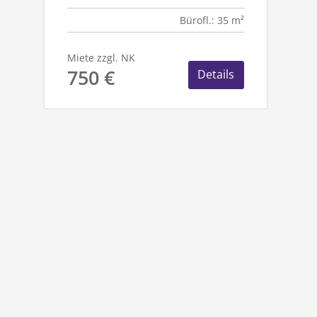
35 M² BÜRO
Bürofl.: 35 m²
Miete zzgl. NK
750 €
Details