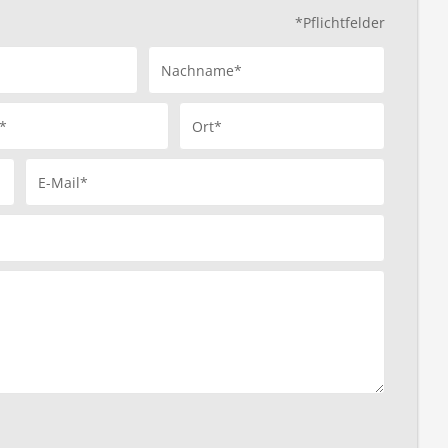
*Pflichtfelder
Nachname*
*
Ort*
E-Mail*