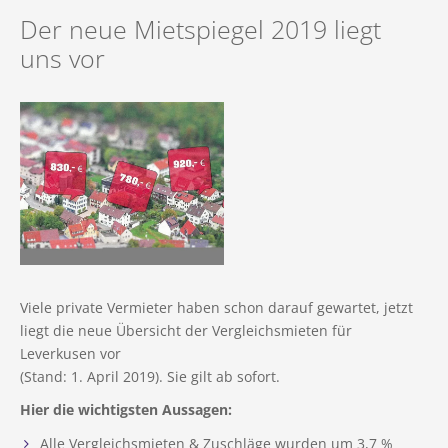
Immobilie geerbt
Mietvertrag
Finanzierung
Referenzen (Gesamt)
Der neue Mietspiegel 2019 liegt
Immobilie geerbt
Impressum
Immobilie in der Scheidung
Vermietungsanfrage
uns vor
Immobilien in Vorbereitung
Unternehmens-News
Immobilie in der Scheidung
Datenschutz
Referenzen (Verkauf)
Neubauvermietung
Mietangebote
Werden Sie Tippgeber
Fachbegriffe der Immobilienwelt
Kontaktformular
Referenzen (Vermietung)
Unsere Leistungen für Mieter
Immobilienfinanzierung
Datenraum (Login)
Suchauftrag
Sanierung einer Immobilie
Rückruf
Privater Immobilienverkauf
Unsere neue App für Interessenten
Viele private Vermieter haben schon darauf gewartet, jetzt
liegt die neue Übersicht der Vergleichsmieten für
Leverkusen vor
(Stand: 1. April 2019). Sie gilt ab sofort.
Hier die wichtigsten Aussagen:
Alle Vergleichsmieten & Zuschläge wurden um 3,7 %