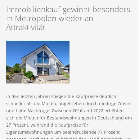
Immobilie geerbt
Mietvertrag
Finanzierung
Referenzen (Gesamt)
Immobilienkauf gewinnt besonders
Immobilie geerbt
Impressum
Immobilie in der Scheidung
Vermietungsanfrage
in Metropolen wieder an
Immobilien in Vorbereitung
Unternehmens-News
Immobilie in der Scheidung
Datenschutz
Attraktivität
Referenzen (Verkauf)
Neubauvermietung
Mietangebote
Werden Sie Tippgeber
Fachbegriffe der Immobilienwelt
Kontaktformular
Referenzen (Vermietung)
Unsere Leistungen für Mieter
Immobilienfinanzierung
Datenraum (Login)
Suchauftrag
Sanierung einer Immobilie
Rückruf
Privater Immobilienverkauf
Unsere neue App für Interessenten
In den letzten Jahren stiegen die Kaufpreise deutlich
schneller als die Mieten, angetrieben durch niedrige Zinsen
und hohe Nachfrage. Zwischen 2016 und 2022 erhöhten
sich die Mieten für Bestandswohnungen in Deutschland um
27 Prozent, während die Kaufpreise für
Eigentumswohnungen um beeindruckende 77 Prozent