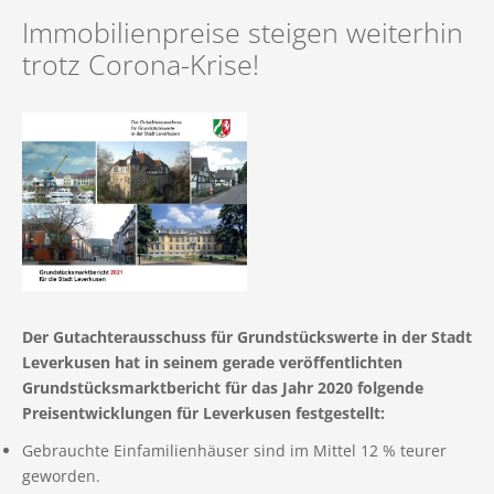
Immobilie geerbt
Mietvertrag
Finanzierung
Referenzen (Gesamt)
Immobilienpreise steigen weiterhin
Immobilie geerbt
Impressum
Immobilie in der Scheidung
Vermietungsanfrage
trotz Corona-Krise!
Immobilien in Vorbereitung
Unternehmens-News
Immobilie in der Scheidung
Datenschutz
Referenzen (Verkauf)
Neubauvermietung
Mietangebote
Werden Sie Tippgeber
Fachbegriffe der Immobilienwelt
Kontaktformular
Referenzen (Vermietung)
Unsere Leistungen für Mieter
Immobilienfinanzierung
Datenraum (Login)
Suchauftrag
Sanierung einer Immobilie
Rückruf
Privater Immobilienverkauf
Unsere neue App für Interessenten
Der Gutachterausschuss für Grundstückswerte in der Stadt
Leverkusen hat in seinem gerade veröffentlichten
Grundstücksmarktbericht für das Jahr 2020 folgende
Preisentwicklungen für Leverkusen festgestellt:
Gebrauchte Einfamilienhäuser sind im Mittel 12 % teurer
geworden.