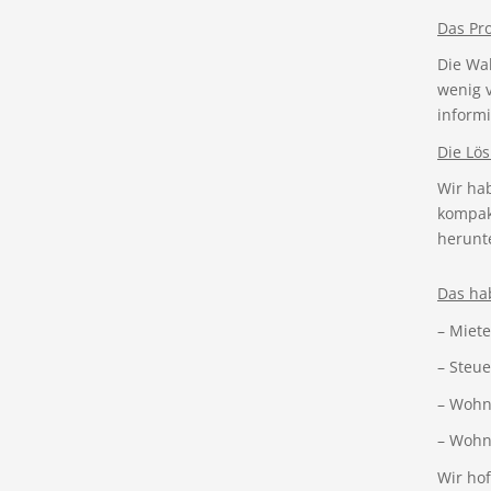
Das Pr
Die Wa
wenig 
informi
Die Lö
Wir ha
kompak
herunt
Das ha
– Miete
– Steue
– Wohn
– Wohn
Wir hof