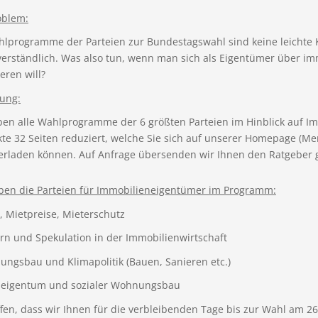
oblem:
hlprogramme der Parteien zur Bundestagswahl sind keine leichte K
verständlich. Was also tun, wenn man sich als Eigentümer über i
eren will?
sung:
ben alle Wahlprogramme der 6 größten Parteien im Hinblick auf Im
te 32 Seiten reduziert, welche Sie sich auf unserer Homepage (Me
erladen können. Auf Anfrage übersenden wir Ihnen den Ratgeber 
ben die Parteien für Immobilieneigentümer im Programm:
, Mietpreise, Mieterschutz
rn und Spekulation in der Immobilienwirtschaft
ungsbau und Klimapolitik (Bauen, Sanieren etc.)
eigentum und sozialer Wohnungsbau
fen, dass wir Ihnen für die verbleibenden Tage bis zur Wahl am 2