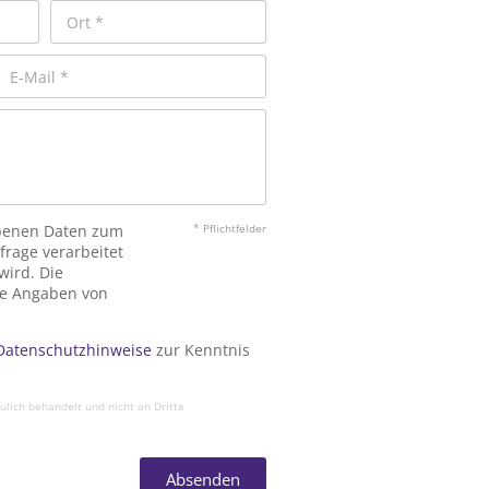
ebenen Daten zum
* Pflichtfelder
rage verarbeitet
ird. Die
hne Angaben von
Datenschutzhinweise
zur Kenntnis
lich behandelt und nicht an Dritte
Absenden