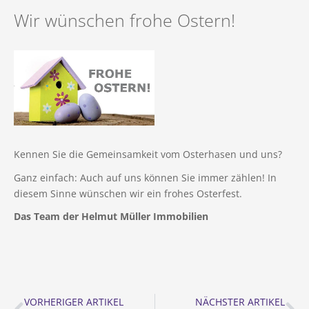
Immobilie geerbt
Mietvertrag
Finanzierung
Referenzen (Gesamt)
Wir wünschen frohe Ostern!
Immobilie geerbt
Impressum
Immobilie in der Scheidung
Vermietungsanfrage
Immobilien in Vorbereitung
Unternehmens-News
Immobilie in der Scheidung
Datenschutz
Referenzen (Verkauf)
Neubauvermietung
Mietangebote
Werden Sie Tippgeber
Fachbegriffe der Immobilienwelt
Kontaktformular
Referenzen (Vermietung)
Unsere Leistungen für Mieter
Immobilienfinanzierung
Datenraum (Login)
Suchauftrag
Sanierung einer Immobilie
Rückruf
Kennen Sie die Gemeinsamkeit vom Osterhasen und uns?
Privater Immobilienverkauf
Unsere neue App für Interessenten
Ganz einfach: Auch auf uns können Sie immer zählen! In
diesem Sinne wünschen wir ein frohes Osterfest.
Das Team der Helmut Müller Immobilien
VORHERIGER ARTIKEL
NÄCHSTER ARTIKEL