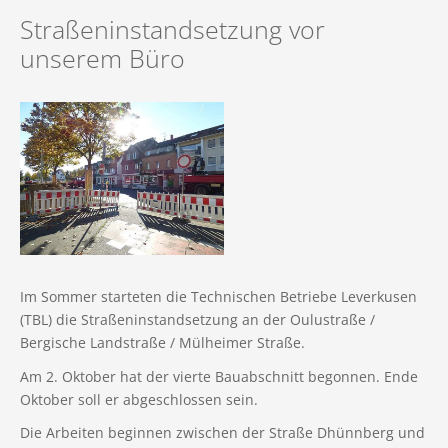
Immobilie geerbt
Mietvertrag
Finanzierung
Referenzen (Gesamt)
Straßeninstandsetzung vor
Immobilie geerbt
Impressum
Immobilie in der Scheidung
Vermietungsanfrage
unserem Büro
Immobilien in Vorbereitung
Unternehmens-News
Immobilie in der Scheidung
Datenschutz
Referenzen (Verkauf)
Neubauvermietung
Mietangebote
Werden Sie Tippgeber
Fachbegriffe der Immobilienwelt
Kontaktformular
Referenzen (Vermietung)
Unsere Leistungen für Mieter
Immobilienfinanzierung
Datenraum (Login)
Suchauftrag
Sanierung einer Immobilie
Rückruf
Privater Immobilienverkauf
Unsere neue App für Interessenten
Im Sommer starteten die Technischen Betriebe Leverkusen
(TBL) die Straßeninstandsetzung an der Oulustraße /
Bergische Landstraße / Mülheimer Straße.
Am 2. Oktober hat der vierte Bauabschnitt begonnen. Ende
Oktober soll er abgeschlossen sein.
Die Arbeiten beginnen zwischen der Straße Dhünnberg und