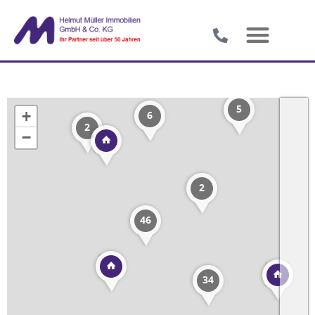
5
+
6
2
−
2
46
34