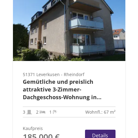
51371 Leverkusen - Rheindorf
Gemütliche und preislich
attraktive 3-Zimmer-
Dachgeschoss-Wohnung in
Rheindorf-Süd
3
2
1
Wohnfl.: 67 m²
Kaufpreis
185.000 €
Details