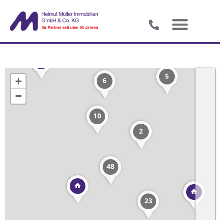
5
+
6
−
10
2
48
23